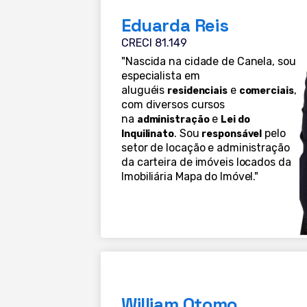
Eduarda Reis
CRECI 81.149
"Nascida na cidade de Canela, sou
especialista em
aluguéis
e
,
residenciais
comerciais
com diversos cursos
na
e
administração
Lei do
. Sou
pelo
Inquilinato
responsável
setor de locação e administração
da carteira de imóveis locados da
Imobiliária Mapa do Imóvel."
William Otomo