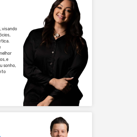
, visando
ócios,
tica.
e
melhor
os, e
u sonho,
nto