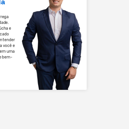
da
rrega
dade.
úcha e
rcado
 entender
a você e
 em uma
 e bem-