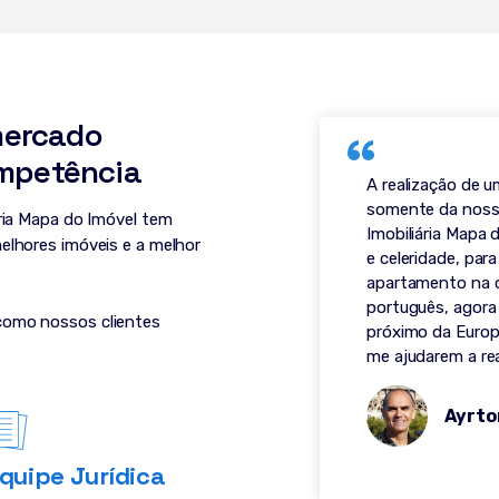
mercado
mpetência
A realização de 
somente da nossa
ária Mapa do Imóvel tem
Imobiliária Mapa 
elhores imóveis e a melhor
e celeridade, pa
apartamento na 
português, agora
como nossos clientes
próximo da Europa
me ajudarem a re
Ayrto
quipe Jurídica