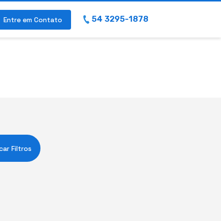
54 3295-1878
Entre em Contato
car Filtros