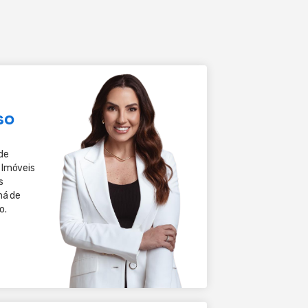
so
de
 Imóveis
s
há de
o.