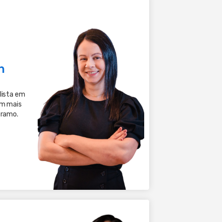
n
lista em
om mais
 ramo.