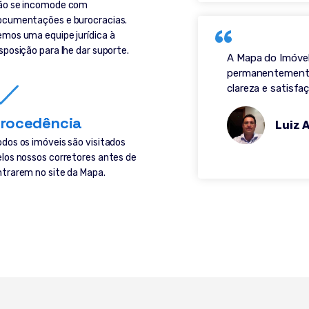
ão se incomode com
ocumentações e burocracias.
emos uma equipe jurídica à
sposição para lhe dar suporte.
A Mapa do Imóvel
permanentemente.
clareza e satisf
rocedência
Luiz 
odos os imóveis são visitados
elos nossos corretores antes de
ntrarem no site da Mapa.