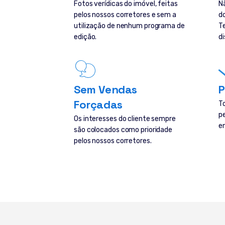
Fotos verídicas do imóvel, feitas
N
pelos nossos corretores e sem a
d
utilização de nenhum programa de
T
edição.
di
Sem Vendas
P
Forçadas
T
p
Os interesses do cliente sempre
e
são colocados como prioridade
pelos nossos corretores.