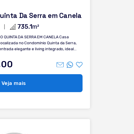
Quinta Da Serra em Canela
735.1
m²
QUINTA DA SERRA EM CANELA Casa
 localizada no Condomínio Quinta da Serra,
ntrada elegante e living integrado, ideal
mínio arborizado com segurança e lazer
,00
Sala de estar e jantar; - Cozinha com
liada; - 2 vagas de garagem. Entre em
Veja mais