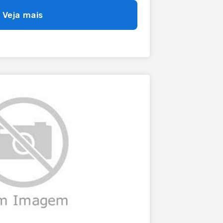
squeira e depósito; - Esquadrias PVC com
Veja mais
alados em todos
 - Garagem com 2 vagas
metros de frente. Entre em contato