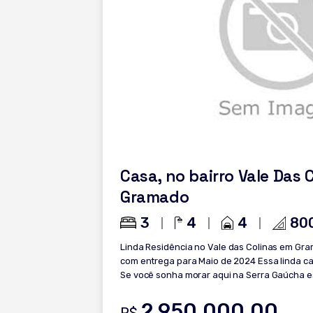
Casa, no bairro Vale Das 
Gramado
3
4
4
80
Linda Residência no Vale das Colinas em Gramado Em fase de co
com entrega para Maio de 2024 Essa linda ca
Se você sonha morar aqui na Serra Gaúcha es
Á apenas 9 minutos do centro de Gramado, terreno 
descrição: - 3 Dormitórios, sendo 2 Suítes e 1 Suíte master - 1 Lavabo - Área
2.950.000,00