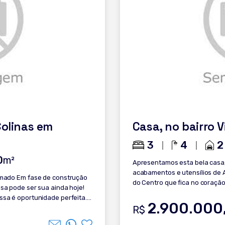
Colinas em
Casa, no bairro 
3
4
2
0
m²
Apresentamos esta bela casa
acabamentos e utensílios de A
nstrução
do Centro que fica no coração
sa pode ser sua ainda hoje!
proporcionar conforto ao dia a d
sa é oportunidade perfeita.
suítes com sacada, sendo uma 
2.900.000
amplo. Confira a
R$
Closet; - Lareira; - Sala de ja
- Varanda com vista para Igrej