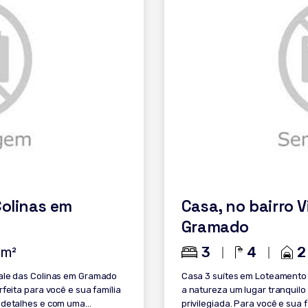
Colinas em
Casa, no bairro 
Gramado
3
4
2
0
m²
ale das Colinas em Gramado
Casa 3 suítes em Loteamento á 5
feita para você e sua família
a natureza um lugar tranquilo
 detalhes e com uma
privilegiada. Para você e sua