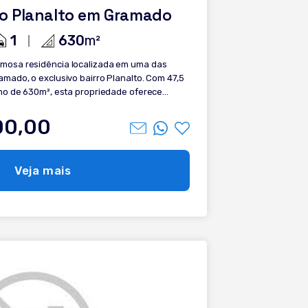
ro Planalto em Gramado
1
630
m²
mosa residência localizada em uma das
mado, o exclusivo bairro Planalto. Com 47,5
eno de 630m², esta propriedade oferece
xcelente padrão construtivo em uma região
00,00
 e lavanderia, ? 3
Veja mais
 cobertura de vidro para 1 vaga de
agas de estacionamento no próprio pátio
, ideal para quem busca viver com qualidade
do.