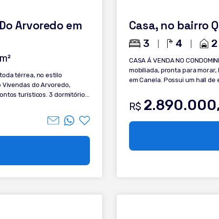
 Do Arvoredo em
Casa, no bairro 
3
4
2
m²
CASA Á VENDA NO CONDOMINIO 
mobiliada, pronta para morar,
em Canela. Possui um hall de e
 Vivendas do Arvoredo,
para o convívio, em um condo
ticos. 3 dormitórios
premium. Conheça: - 3 dormitórios, sendo 1 suíte master no térreo; - Hall de
2.890.000
R$
entrada; - Living integrado; - 
o nos banheiros Esquadrias de
bancada; - Área de serviço; - Mobi
 Ampla varanda com 24 m
contato e saiba mais!
m².