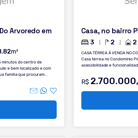
 Do Arvoredo em
Casa, no bairro 
3
2
2
8.82
m²
CASA TÉRREA Á VENDA NO CO
Casa térrea no Condomínio Pi
acessibilidade e funcionalid
direito duplo no living, que g
sua família que procuram
Conheça: - 3 suítes, sendo 2 t
2.700.000
eçar. Confira a
R$
amplo; - Sala de estar em pé di
esperas para ilha; - Churrasque
aquecido elétrico; - Esperas p
automatizadas nos dormitório
c
ral - Casa de final de rua -
sonhos hoje mesmo.