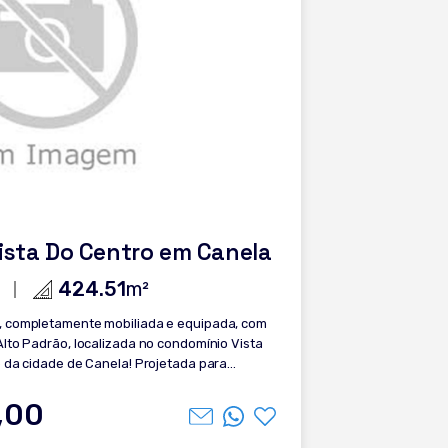
Vista Do Centro em Canela
424.51
m²
, completamente mobiliada e equipada, com
lto Padrão, localizada no condomínio Vista
 da cidade de Canela! Projetada para
ia, a casa tem a seguinte distribuição: - 3
no térreo; - Banheiros com piso aquecido; -
,00
ntar com pé direito duplo, e varanda; - Lavabo;
a de Canela; - Espaço para home office; -