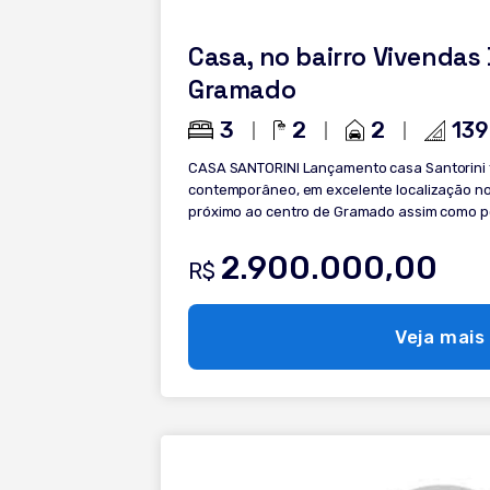
Casa, no bairro Vivendas
Gramado
3
2
2
139
CASA SANTORINI Lançamento casa Santorini toda térrea, no estilo
contemporâneo, em excelente localização no
próximo ao centro de Gramado assim como pontos turís
(1 suíte) Estar/jantar Cozinha integrada Pé direito duplo Lareira Área de
serviço Espera para calefação Piso aquecid
2.900.000,00
R$
PVC com vidros duplos 2 vagas de garagem
Terreno mais alto que o nível da Rua com 450
Veja mais