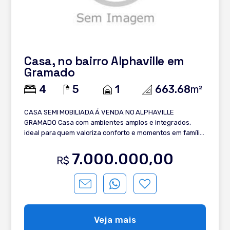
Casa, no bairro Alphaville em
Gramado
4
5
1
663.68
m²
CASA SEMI MOBILIADA Á VENDA NO ALPHAVILLE
GRAMADO Casa com ambientes amplos e integrados,
ideal para quem valoriza conforto e momentos em família.
Distribuída em: - 4 suítes; - Suite master; - Lavabo; - Hall
de entrada; - Rouparia; - Living integrado; - Sala de estar
7.000.000,00
R$
com lareira canadense; - Sala de TV; - Sala de jantar; -
Cozinha planejada - Solarium; - Lavanderia; - Semi
Mobiliada; - Deck com pergolado; - Esquadrias em PVC; -
Calefação instalada; - Garagem. Entre em contato e
saiba mais!
Veja mais