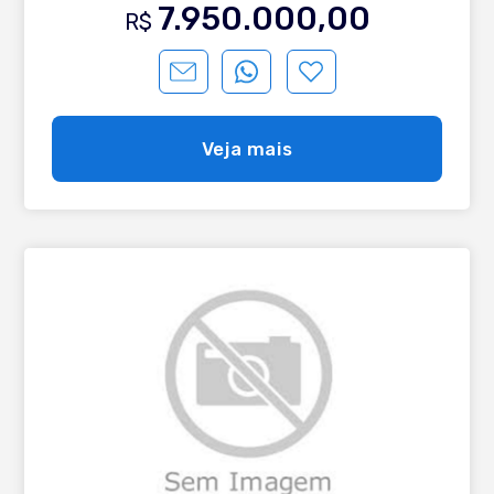
das regiões mais valorizadas da cidade ideal para quem
7.950.000,00
R$
busca segurança patrimonial e excelente potencial de
valorização. Características: Casa com 466,24 m² de área
construída em um terreno de 628,03 m², o imóvel é
entregue mobiliado, pronto para uso imediato. - 3 suítes
amplas; - Lavabo; - Ambientes integrados com lareira; -
Cozinha americana com churrasqueira e fogão a lenha; -
Veja mais
Jardim e varanda com ótima posição solar; - Calefação e
splits instalados; - Lavanderia, depósito e garagem. Um
imóvel completo, que une sofisticação, conforto e
qualidade de vida em Gramado. Entre em contato para
mais detalhes e projeções de retorno.