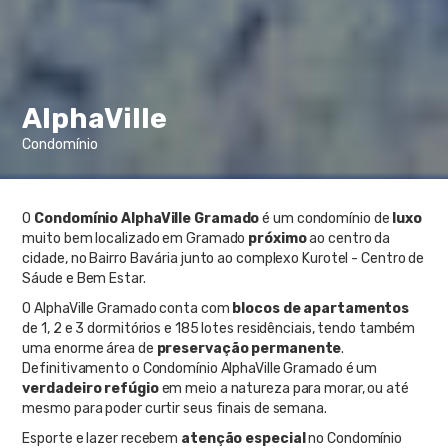
AlphaVille
Condomínio
O
Condomínio AlphaVille Gramado
é um condomínio de
luxo
muito bem localizado em Gramado
próximo
ao centro da
cidade, no Bairro Bavária junto ao complexo Kurotel - Centro de
Sáude e Bem Estar.
O AlphaVille Gramado conta com
blocos de apartamentos
de 1, 2 e 3 dormitórios e 185 lotes residênciais, tendo também
uma enorme área de
preservação permanente
.
Definitivamento o Condomínio AlphaVille Gramado é um
verdadeiro refúgio
em meio a natureza para morar, ou até
mesmo para poder curtir seus finais de semana.
Esporte e lazer recebem
atenção especial
no Condomínio