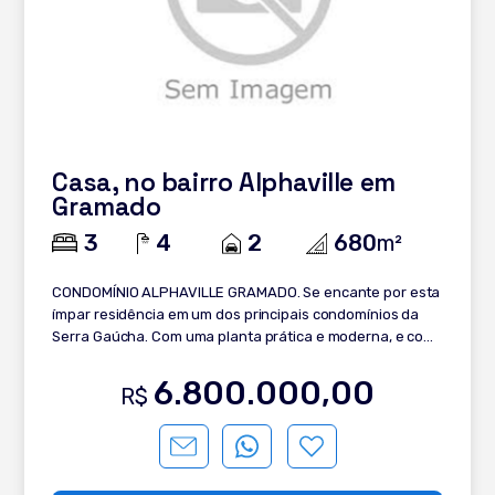
Casa, no bairro Alphaville em
Gramado
3
4
2
680
m²
CONDOMÍNIO ALPHAVILLE GRAMADO. Se encante por esta
ímpar residência em um dos principais condomínios da
Serra Gaúcha. Com uma planta prática e moderna, e com
ótimos materiais empregados na obra, ela se destaca
com seus detalhes: - 3 suítes ( sendo duas máster com
6.800.000,00
R$
hidromassagem e uma no pavimento térreo) - Lavabo, -
Living 2 ambientes com pé direito duplo, - Deck - Estar
com Lareira - Sala de jantar - Cozinha com churrasqueira
e forno de pizza, - Lavanderia - Área de serviço -Splits,
calefação e água quente, - Depósito para máquinas, -