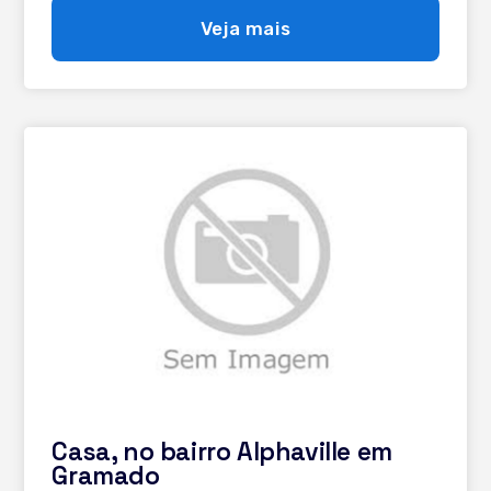
Detalhes em madeira de lei - Estacionamento para 2
Veja mais
carros. - Terreno jardinado com 600m² O Condomínio
Alphaville é de alto padrão, com portaria 24hrs, salão de
festas, espaço gourmet, piscina aquecida, sauna, fitness,
quadra de tenis coberta e ao ar livre, quadra
poliesportiva, playground.
Casa, no bairro Alphaville em
Gramado