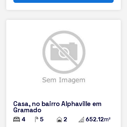
Casa, no bairro Alphaville em
Gramado
4
5
2
652.12
m²