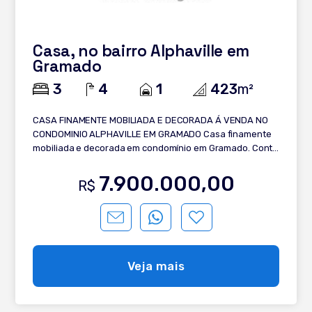
Casa, no bairro Alphaville em
Gramado
3
4
1
423
m²
CASA FINAMENTE MOBILIADA E DECORADA Á VENDA NO
CONDOMINIO ALPHAVILLE EM GRAMADO Casa finamente
mobiliada e decorada em condomínio em Gramado. Conta
com terraço com vista, unindo conforto, sofisticação e
tranquilidade. Distribuída em: - 3 suítes; - Suite master
7.900.000,00
R$
com terraço; - Closet; - Living integrado; - Sala de estar; -
Lareira; - Sala de jantar; - Terraço com vista; - Cozinha; -
Churrasqueira a gás; - Escritório; - Área técnica; - Lavabo;
- Automação instalada; - Ar condicionado K7 instalado; -
Piso aquecido em toda a casa; - Esquadrias em PVC
preto com vidros duplos; - Espera para elevador; - 15
Veja mais
placas solares instaladas; - Reaproveitamento da água
da chuva; - 2 vagas de garagem. Entre em contato e
saiba mais!