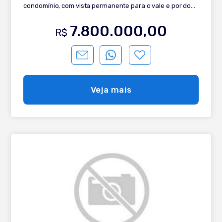
condomínio, com vista permanente para o vale e por do
sol. Casa com: - 4 suítes (sendo 1 térrea) - Amplo living
integrado com pé direito duplo - Lareira - Sacada aberta
7.800.000,00
R$
com vista - Cozinha integrada com churrasqueira -
Dispensa - Espera para elevador - Quarto para
empregada ou hóspede - Garagem coberta - Área de
serviço - Esquadrias em PVC vidros duplos
Veja mais