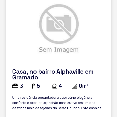
academia com sonorização instalada; - Árvores
frutíferas; - Escada importada da Itália; - Calefação
instalada; - Espera para elevador; - 2 vagas de garagem.
Entre em contato e saiba mais!
Casa, no bairro Alphaville em
Gramado
3
5
4
0
m²
Uma residência encantadora que reúne elegância,
conforto e excelente padrão construtivo em um dos
destinos mais desejados da Serra Gaúcha. Esta casa de
alto padrão em condomínio fechado, localizada em uma